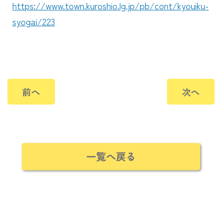
https://www.town.kuroshio.lg.jp/pb/cont/kyouiku-
syogai/223
前へ
次へ