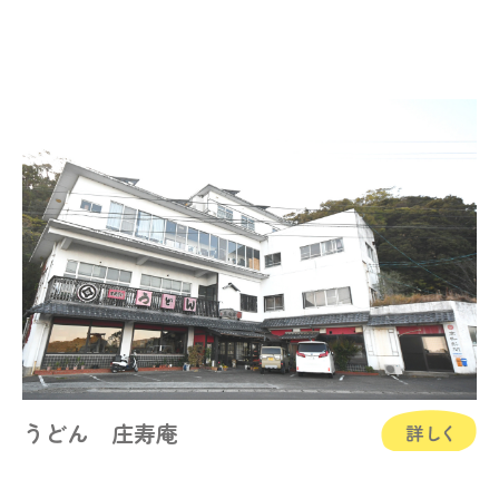
うどん 庄寿庵