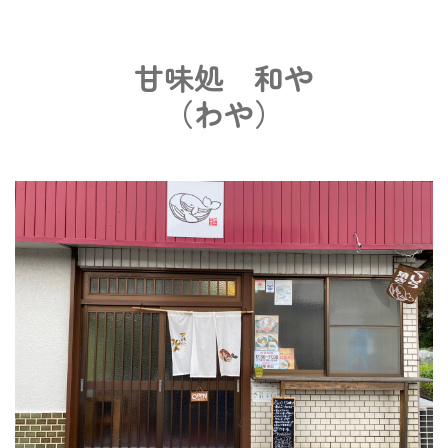
甘味処 和や
（わや）