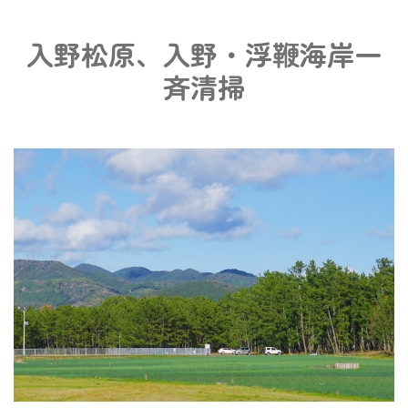
入野松原、入野・浮鞭海岸一
斉清掃