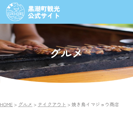
グルメ
HOME
>
グルメ
>
テイクアウト
>
焼き鳥イマジョウ商店