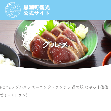
グルメ
HOME
>
グルメ
>
モーニング・ランチ
>
道の駅 なぶら土佐佐
賀 (レストラン)