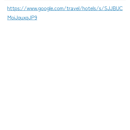
https://www.google.com/travel/hotels/s/SJJBUC
MoiJquxqJP9