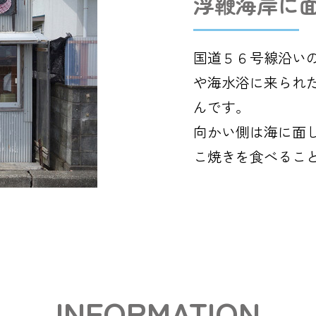
浮鞭海岸に
国道５６号線沿い
や海水浴に来られ
んです。
向かい側は海に面
こ焼きを食べるこ
INFORMATION