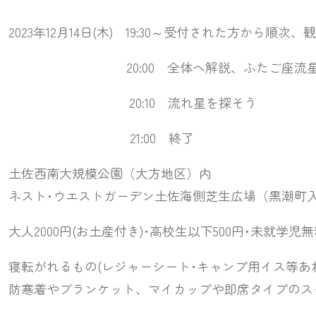
日(木) 19:30～受付された方から順次、観
解説、ふたご座流星群の解説、
 流れ星を探そう
0 終了
規模公園（大方地区）内
ーデン土佐海側芝生広場（黒潮町入
土産付き)･高校生以下500円･未就学児無
(レジャーシート･キャンプ用イス等あれば
、マイカップや即席タイプのスープやド