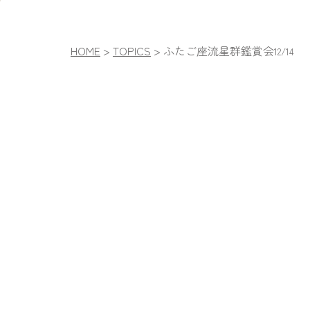
HOME
>
TOPICS
>
ふたご座流星群鑑賞会
12/14
黒潮の海にそそぐ