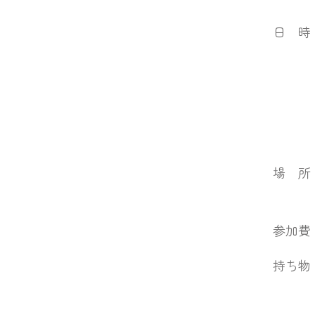
日 時 2023年12月14
20:00 全体へ
20:10
21:0
場 所 土佐西南大
ネスト･ウエストガ
参加費 大人2000円(お
持ち物 寝転がれるもの
防寒着やブランケット