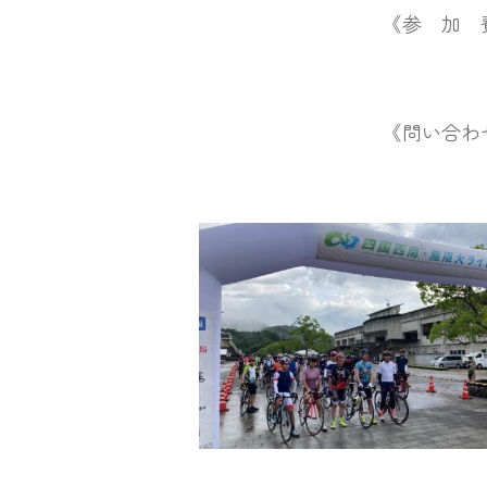
《参 加 費》各コース9,0
※団体割引➡5～10
《問い合わせ》大会事務局 T