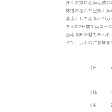
多くの方に西南地域の魅力を
林道の澄んだ空気と海岸線の美しさ
清流として名高い四万十川の景
さらに2日間で両コースを走
西南高知の魅力あふれる景観
ぜひ、沢山のご参加をお待
《日 時》令和6年3月9
10日（日）四
《場 所》宿毛市総合
《申 込》エントリ