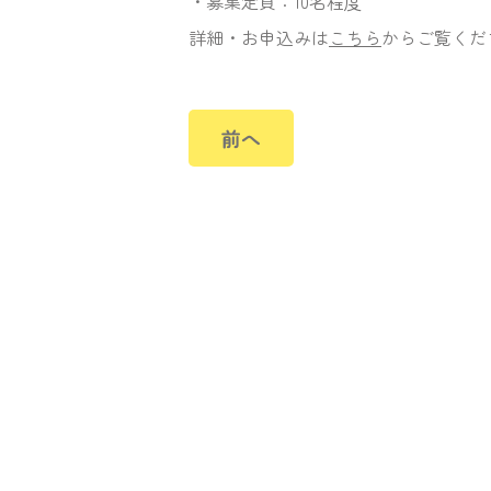
・募集定員：10名程度
詳細・お申込みは
こちら
からご覧くだ
前へ