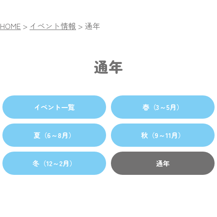
HOME
>
イベント情報
>
通年
通年
イベント一覧
春（3～5月）
夏（6～8月）
秋（9～11月）
冬（12～2月）
通年