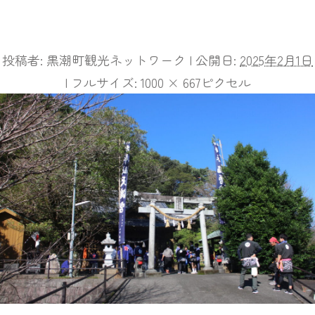
投稿者:
黒潮町観光ネットワーク
|
公開日:
2025年2月1日
|
フルサイズ:
1000 × 667
ピクセル